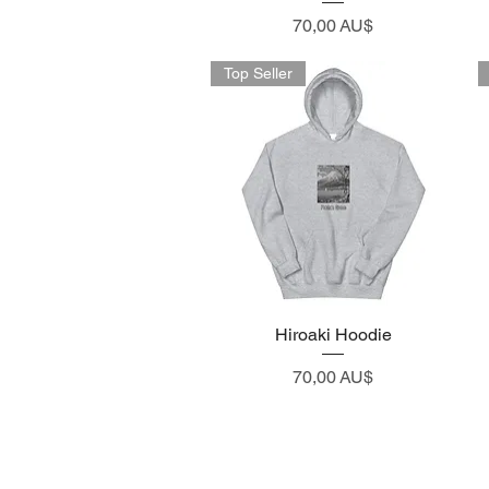
Preço
70,00 AU$
Top Seller
Visualização rápida
Hiroaki Hoodie
Preço
70,00 AU$