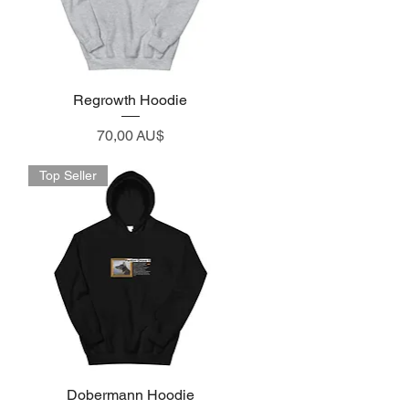
Regrowth Hoodie
Visualização rápida
Preço
70,00 AU$
Top Seller
Dobermann Hoodie
Visualização rápida