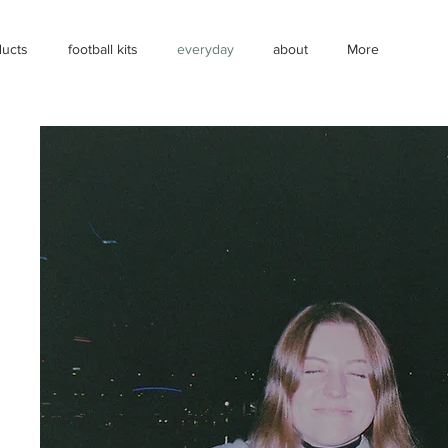
ducts
football kits
everyday
about
More