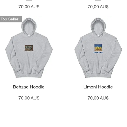
Preço
Preço
70,00 AU$
70,00 AU$
Top Seller
Visualização rápida
Behzad Hoodie
Visualização rápida
Limoni Hoodie
Preço
Preço
70,00 AU$
70,00 AU$