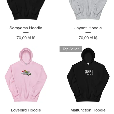
Sorayama Hoodie
Visualização rápida
Visualização rápida
Jayanti Hoodie
Preço
Preço
70,00 AU$
70,00 AU$
Top Seller
Visualização rápida
Lovebird Hoodie
Malfunction Hoodie
Visualização rápida