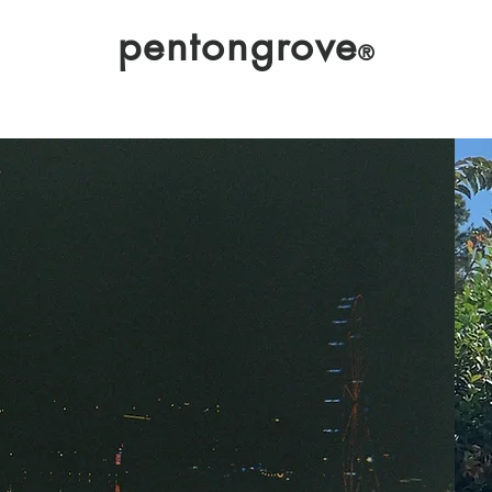
pentongrove
®