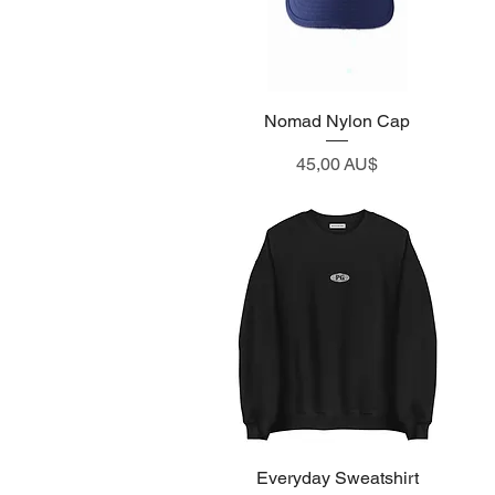
Nomad Nylon Cap
Visualização rápida
Preço
45,00 AU$
Everyday Sweatshirt
Visualização rápida