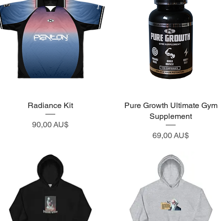
Visualização rápida
Radiance Kit
Pure Growth Ultimate Gym
Visualização rápida
Supplement
Preço
90,00 AU$
Preço
69,00 AU$