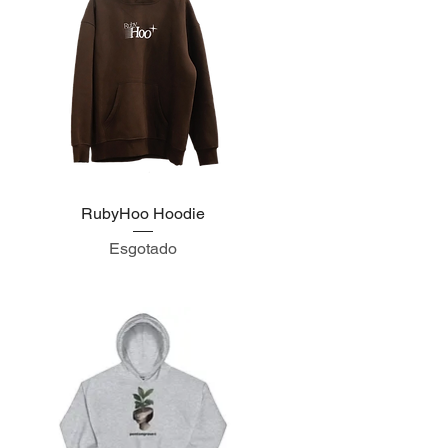
RubyHoo Hoodie
Visualização rápida
Esgotado